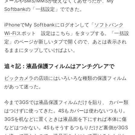
メールやSMS/MMSが使えなくてあせったが、My
Softbank
の「一括設定」でできた。
iPhone
でMy
Softbank
にログオンして「
ソフトバンク
Wi-Fi
スポット 設定はこちら」をタップする。「一括設
定」のページが新しいタブで開くので、あとは表示され
るままにタップしていけばよい。
追々記：液晶保護フィルムはアンチグレアで
ビックカメラ
の店頭にはいろいろな種類の保護フィルム
があって迷った。
今まで3GSでは液晶保護フィルムだけを貼り、 カバー類
はつけずに使ってきた。4Sもカバーは使わないつもり。
3GSを机などに置くときは液晶面を下にすれば本体に傷
などはつかない。4Sもそうするつもりだけど裏側が3GS