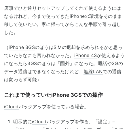
店頭でひと通りセットアップしてくれて使えるようには
なるけれど、今まで使ってきた
iPhone
の環境をそのまま
移して使いたい。家に帰ってからこんな手順で引っ越し
した。
（
iPhone 3GS
のほうはSIMの返却を求められるかと思っ
ていたらなにも言われなかった。
iPhone 4S
が使えるよう
になったら3GSのほうは「圏外」になった。通話や3Gの
データ通信はできなくなったけれど、
無線LAN
での通信
は変わらず可能）
これまで使っていた
iPhone 3GS
での操作
iCloud
バックアップを使っている場合。
明示的に
iCloud
バックアップを作る。「設定」−