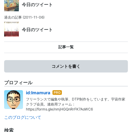
今日のツイート
過去の記事
(2011-11-06)
今日のツイート
記事一覧
コメントを書く
プロフィール
はて
id:Imamura
なブ
フリーランスで編集や執筆、DTP制作をしています。宇宙作家
ログ
クラブ会員。連絡用フォーム：
Pro
https://forms.gle/nmjHGQnRrFK7AoWC6
このブログについて
検索