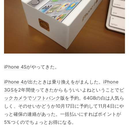
iPhone 4S
がやってきた。
iPhone 4
が出たときは乗り換えをがまんした。
iPhone
3GS
を2年間使ってきたからもういいよねということで
ビ
ックカメラ
で
ソフトバンク
版を予約。64GBの白は人気ら
しく、そのせいかどうか10月17日に予約して11月4日にや
っと確保の連絡があった。一括払いにすればポイントが
5%つくのでちょっとお得になる。