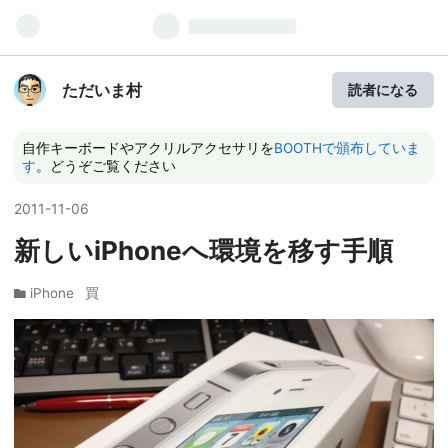
ただいま村
読者になる
自作キーボードやアクリルアクセサリを
BOOTHで頒布していま
す
。どうぞご覧ください
2011
-
11
-
06
新しいiPhoneへ環境を移す手順
iPhone
買