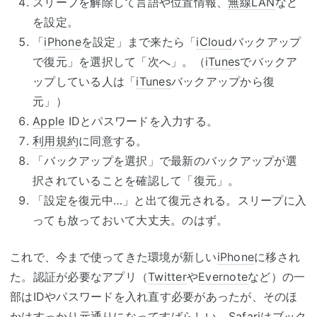
スリープを解除して言語や位置情報、
無線LAN
など
を設定。
「
iPhone
を設定」まで来たら「
iCloud
バックアップ
で復元」を選択して「次へ」。（
iTunes
でバックア
ップしている人は「
iTunes
バックアップから復
元」）
Apple
IDとパスワードを入力する。
利用規約
に同意する。
「バックアップを選択」で最新のバックアップが選
択されていることを確認して「復元」。
「設定を復元中…」と出て復元される。スリープに入
っても放っておいて大丈夫。のはず。
これで、今まで使ってきた環境が新しい
iPhone
に移され
た。認証が必要なアプリ（
Twitter
や
Evernote
など）の一
部はIDやパスワードを入れ直す必要があったが、そのほ
かはすっかり元通りになってすばらしい。
Safari
はブック