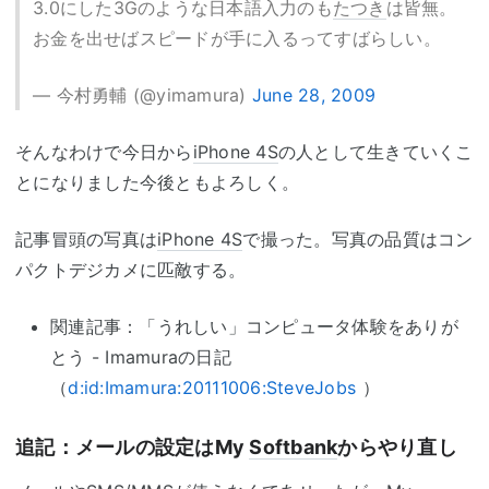
3.0にした3Gのような日本語入力のも
たつき
は皆無。
お金を出せばスピードが手に入るってすばらしい。
— 今村勇輔 (@yimamura)
June 28, 2009
そんなわけで今日から
iPhone 4S
の人として生きていくこ
とになりました今後ともよろしく。
記事冒頭の写真は
iPhone 4S
で撮った。写真の品質はコン
パクトデジカメに匹敵する。
関連記事：「うれしい」コンピュータ体験をありが
とう - Imamuraの日記
（
d:id:Imamura:20111006:SteveJobs
）
追記：メールの設定はMy
Softbank
からやり直し