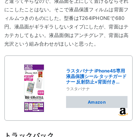
と違って平らなので、液晶面を上にして置けるならそれ
にこしたことはない。そこで液晶保護フィルムは背面フ
ィルムつきのものにした。型番はT264IPHONEで680
円。液晶面がギラギラしないタイプにしたが、背面はテ
カテカしてもよい。液晶面側はアンチグレア、背面は高
光沢という組み合わせがほしいと思った。
ラスタバナナ iPhone4S専用
液晶保護シール タッチガード
ナー 反射防止+背面付き
T264IPHONE
ラスタバナナ
Amazon
トラックバック