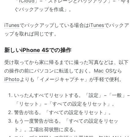
「
iCloud
」−「ストレージとバックアップ」−「今す
ぐバックアップを作成」。
iTunes
でバックアップしている場合は
iTunes
でバックア
ップを取れば同じです。
新しい
iPhone 4S
での操作
受け取ってから家に帰るまでに撮った写真などは、以下
の操作の前にパソコンに転送しておく。
Mac OS
なら
iPhoto
よりも「イメージキャプチャ」が手軽で便利。
いったんすべてリセットする。「設定」−「一般」−
「リセット」−「すべての設定をリセット」。
警告が出る。「すべての設定をリセット」。
もう一度警告が出る。「すべての設定をリセッ
ト」。工場出荷状態に戻る。