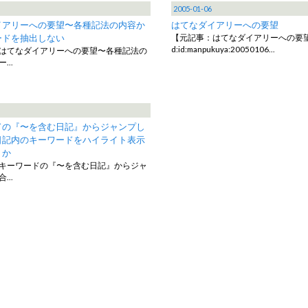
2005-01-06
イアリーへの要望〜各種記法の内容か
はてなダイアリーへの要望
ードを抽出しない
【元記事：はてなダイアリーへの要
d:id:manpukuya:20050106…
はてなダイアリーへの要望〜各種記法の
ー…
ドの『〜を含む日記』からジャンプし
日記内のキーワードをハイライト表示
うか
キーワードの『〜を含む日記』からジャ
合…