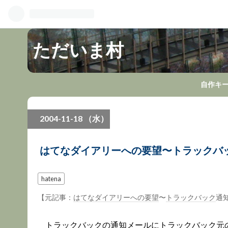
ただいま村
自作キ
2004
-
11
-
18
（水）
はてなダイアリーへの要望〜トラックバ
hatena
【元記事：
はてなダイアリーへの要望
〜
トラックバック
通
トラックバック
の通知メールに
トラックバック
元