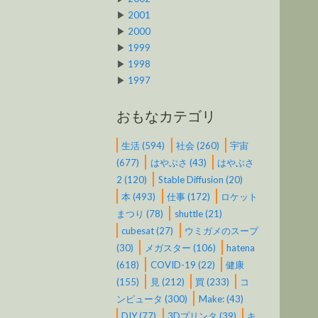
▶
2001
▶
2000
▶
1999
▶
1998
▶
1997
おもなカテゴリ
生活 (594)
社会 (260)
宇宙
(677)
はやぶさ (43)
はやぶさ
2 (120)
Stable Diffusion (20)
本 (493)
仕事 (172)
ロケット
まつり (78)
shuttle (21)
cubesat (27)
ウミガメのスープ
(30)
メガスター (106)
hatena
(618)
COVID-19 (22)
健康
(155)
見 (212)
買 (233)
コ
ンピュータ (300)
Make: (43)
DIY (77)
3Dプリンタ (39)
キ