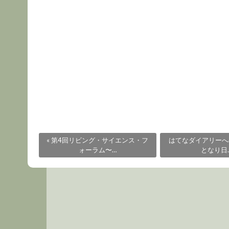
«
第4回リビング・サイエンス・フ
はてなダイアリーへ
ォーラム〜…
となり日