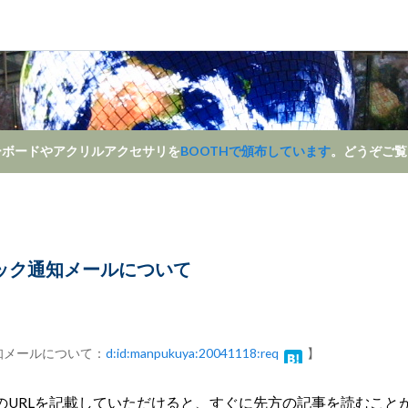
ーボードやアクリルアクセサリを
BOOTHで頒布しています
。どうぞご覧
ック通知メールについて
知メールについて：
d:id:manpukuya:20041118:req
】
のURLを記載していただけると、すぐに先方の記事を読むこと