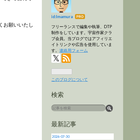
はて
id:Imamura
なブ
くお願いいたし
フリーランスで編集や執筆、DTP
ログ
制作をしています。宇宙作家クラ
Pro
ブ会員。当ブログではアフィリエ
イトリンクや広告を使用していま
す。
連絡用フォーム
このブログについて
検索
最新記事
2026-07-30