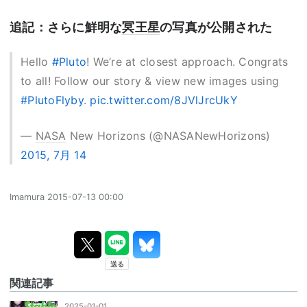
追記：さらに鮮明な
冥王星
の写真が公開された
Hello
#Pluto
! We’re at closest approach. Congrats
to all! Follow our story & view new images using
#PlutoFlyby
.
pic.twitter.com/8JVlJrcUkY
—
NASA
New Horizons (@NASANewHorizons)
2015, 7月 14
Imamura
2015-07-13 00:00
関連記事
2025-01-01