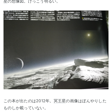
星
の想像図。けっこう明るい。
この本が出たのは2012年。
冥王星
の画像はぼんやりした
ものしか載っていない。