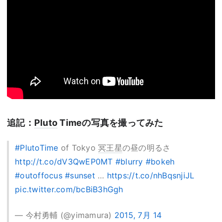
追記：
Pluto
Timeの写真を撮ってみた
#PlutoTime
of Tokyo
冥王星
の昼の明るさ
http://t.co/dV3QwEP0MT
#blurry
#bokeh
#outoffocus
#sunset
…
https://t.co/nhBqsnjiJL
pic.twitter.com/bcBiB3hGgh
— 今村勇輔 (@yimamura)
2015, 7月 14