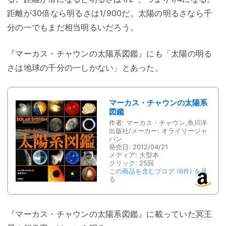
距離が30倍なら明るさは1/900だ。太陽の明るさなら千
分の一でもまだ相当明るいだろう。
『マーカス・チャウンの太陽
系図
鑑』にも「太陽の明る
さは地球の千分の一しかない」とあった。
マーカス・チャウンの太陽系
図鑑
作者:
マーカス・チャウン,糸川洋
出版社/メーカー:
オライリージャ
パン
発売日:
2012/04/21
メディア:
大型本
クリック
: 25回
この商品を含むブログ (6件) を見
る
『マーカス・チャウンの太陽
系図
鑑』に載っていた
冥王