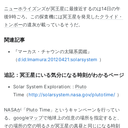
ニューホライズン
ズが
冥王星
に最接近するのは14日の午
後9時ごろ。この探査機には
冥王星
を発見した
クライド・
トンボー
の遺灰が載っているそうだ。
関連記事
『マーカス・チャウンの太陽
系図
鑑』
（
d:id:Imamura:20120421:solarsystem
）
追記：
冥王星
にいる気分になる時刻がわかるページ
Solar System Exploration: :
Pluto
Time（
http://solarsystem.nasa.gov/plutotime/
）
NASA
が「
Pluto
Time」というキャンペーンを行ってい
る。
googleマップ
で地球上の任意の場所を指定すると、
その場所の空の明るさが
冥王星
の真昼と同じになる時刻