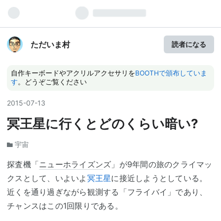
ただいま村
読者になる
自作キーボードやアクリルアクセサリを
BOOTHで頒布していま
す
。どうぞご覧ください
2015
-
07
-
13
冥王星に行くとどのくらい暗い?
宇宙
探査機「
ニューホライズン
ズ」が9年間の旅のクライマッ
クスとして、いよいよ
冥王星
に接近しようとしている。
近くを通り過ぎながら観測する「フライバイ」であり、
チャンスはこの1回限りである。