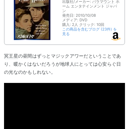
出版社/メーカー:
パラマウント
ホ
ーム エンタテインメント ジャパ
ン
発売日:
2010/10/08
メディア:
DVD
購入
: 2人
クリック
: 10回
この商品を含むブログ (23件) を
見る
冥王星
の昼間はずっとマジックアワーだということであ
り、暖かくはないだろうが地球人にとっては心安らぐ日
の光なのかもしれない。