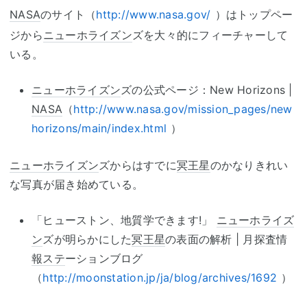
NASA
のサイト（
http://www.nasa.gov/
）はトップペー
ジから
ニューホライズン
ズを大々的にフィーチャーして
いる。
ニューホライズン
ズの公式ページ：New Horizons |
NASA
（
http://www.nasa.gov/mission_pages/new
horizons/main/index.html
）
ニューホライズン
ズからはすでに
冥王星
のかなりきれい
な写真が届き始めている。
「ヒューストン、地質学できます!」
ニューホライズ
ン
ズが明らかにした
冥王星
の表面の解析 | 月探査情
報ステ
ーションブログ
（
http://moonstation.jp/ja/blog/archives/1692
）