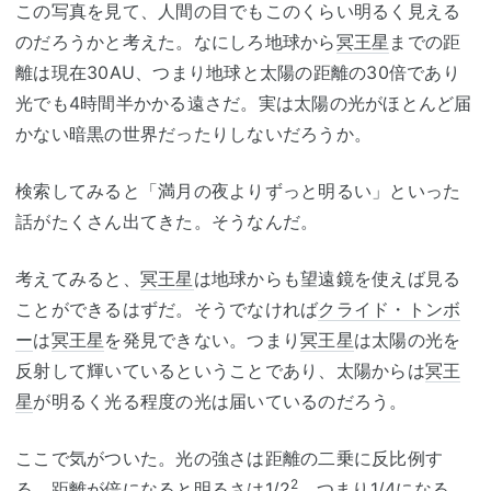
この写真を見て、人間の目でもこのくらい明るく見える
のだろうかと考えた。なにしろ地球から
冥王星
までの距
離は現在30AU、つまり地球と太陽の距離の30倍であり
光でも4時間半かかる遠さだ。実は太陽の光がほとんど届
かない暗黒の世界だったりしないだろうか。
検索してみると「満月の夜よりずっと明るい」といった
話がたくさん出てきた。そうなんだ。
考えてみると、
冥王星
は地球からも望遠鏡を使えば見る
ことができるはずだ。そうでなければ
クライド・トンボ
ー
は
冥王星
を発見できない。つまり
冥王星
は太陽の光を
反射して輝いているということであり、太陽からは
冥王
星
が明るく光る程度の光は届いているのだろう。
ここで気がついた。光の強さは距離の二乗に反比例す
2
る。距離が倍になると明るさは1/2
、つまり1/4になる。