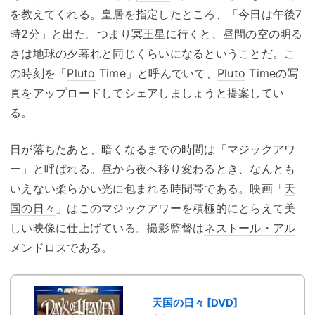
を教えてくれる。皇居を指定したところ、「今日は午後7
時2分」と出た。つまり
冥王星
に行くと、昼間の空の明る
さは地球の夕暮れと同じくらいになるということだ。こ
の時刻を「
Pluto
Time」と呼んでいて、
Pluto
Timeの写
真をアップロードしてシェアしましょうと提案してい
る。
日が落ちたあと、暗くなるまでの時間は「マジックアワ
ー」と呼ばれる。昼から夜へ移り変わるとき、なんとも
いえない柔らかい光に包まれる時間帯である。映画「
天
国の日々
」はこのマジックアワーを積極的にとらえて美
しい映像に仕上げている。撮影監督は
ネストール・アル
メンドロス
である。
天国の日々 [DVD]