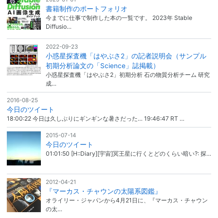
書籍制作のポートフォリオ
今までに仕事で制作した本の一覧です。 2023年 Stable
Diffusio…
2022-09-23
小惑星探査機「はやぶさ2」の記者説明会（サンプル
初期分析論文の「Science」誌掲載）
小惑星探査機「はやぶさ2」初期分析 石の物質分析チーム 研究
成…
2016-08-25
今日のツイート
18:00:22 今日は久しぶりにギンギンな暑さだった… 19:46:47 RT …
2015-07-14
今日のツイート
01:01:50 [H::Diary][宇宙]冥王星に行くとどのくらい暗い?: 探…
2012-04-21
『マーカス・チャウンの太陽系図鑑』
オライリー・ジャパンから4月21日に、『マーカス・チャウン
の太…