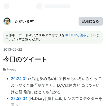
ただいま村
読者になる
自作キーボードやアクリルアクセサリを
BOOTHで頒布していま
す
。どうぞご覧ください
2013
-
05
-
22
今日のツイート
tweet
20:24:01
旅程を決めるのに午後からいろいろやって
ようやく全部予約できた。
LCC
は体力的にはつらい
けど経済的にはとても助かる
22:52:34
[H::Diary][買][写真]レンズプロテクターを
買う: