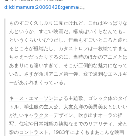
d:id:Imamura:20060428:genma
に。
ものすごく久しぶりに見たけれど、これはやっぱりな
んというか、すごい映画だ。構成はいくらなんでも…
というくらいいびつだし、作画もすごいところと崩れ
るところが極端だし、カタストロフは一枚絵ですませ
ちゃえ〜だったりするのに、当時のほかのアニメとは
あまりにも違いすぎて、そこが圧倒的な魅力になって
いる。さすが角川アニメ第一弾。変で過剰なエネルギ
ーがあふれまくっている。
キース・エマーソン
による主題歌、ゴシック体のタイ
トル、学生服の主人公、
大友克洋
の美男美女とはいい
がたいキャ
ラク
ターデザイン、吹き出すオーラの描
写、住宅や日常雑貨の執拗なまでのリアリティ、光と
影の
コントラ
スト。1983年によくもまあこんな映画