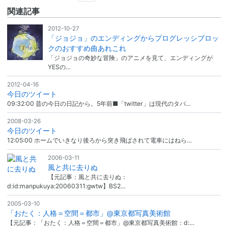
関連記事
2012-10-27
「ジョジョ」のエンディングからプログレッシブロッ
クのおすすめ曲あれこれ
「ジョジョの奇妙な冒険」のアニメを見て、エンディングが
YESの…
2012-04-16
今日のツイート
09:32:00 昔の今日の日記から。5年前■「twitter」は現代のタバ…
2008-03-26
今日のツイート
12:05:00 ホームでいきなり後ろから突き飛ばされて電車にはねら…
2006-03-11
風と共に去りぬ
【元記事：風と共に去りぬ：
d:id:manpukuya:20060311:gwtw】BS2…
2005-03-10
「おたく：人格＝空間＝都市」@東京都写真美術館
【元記事：「おたく：人格＝空間＝都市」@東京都写真美術館：d:…