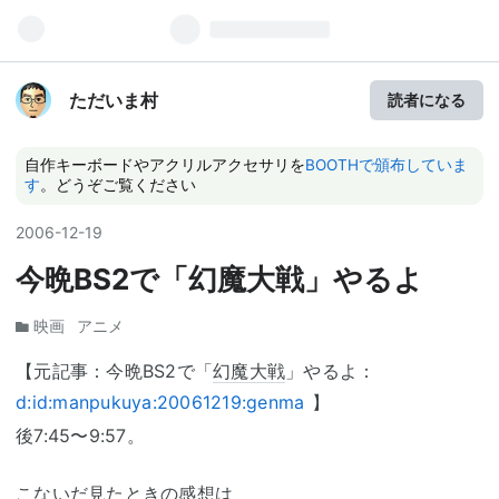
ただいま村
読者になる
自作キーボードやアクリルアクセサリを
BOOTHで頒布していま
す
。どうぞご覧ください
2006
-
12
-
19
今晩BS2で「幻魔大戦」やるよ
映画
アニメ
【元記事：今晩BS2で「
幻魔大戦
」やるよ：
d:id:manpukuya:20061219:genma
】
後7:45〜9:57。
こないだ見たときの感想は